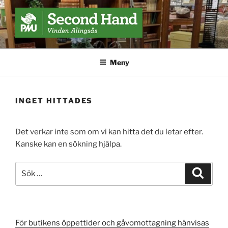
Hoppa
till
innehåll
VINDEN SECOND HAND
Alingsås
Meny
INGET HITTADES
Det verkar inte som om vi kan hitta det du letar efter.
Kanske kan en sökning hjälpa.
Sök
Sök
efter:
För butikens öppettider och gåvomottagning hänvisas